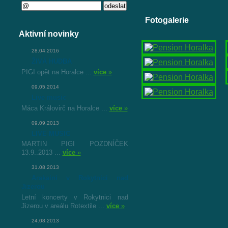
Fotogalerie
Aktivní novinky
28.04.2016
ŽIVÁ HUDBA
PIGI opět na Horalce ...
více
»
09.05.2014
Live music
Máca Královirč na Horalce ...
více
»
09.09.2013
LIVE MUSIC
MARTIN PIGI POZDNÍČEK
13.9..2013 ...
více
»
31.08.2013
Arakaini v Rokytnici nad
Jizerou
Letní koncerty v Rokytnici nad
Jizerou v areálu Rotextile ...
více
»
24.08.2013