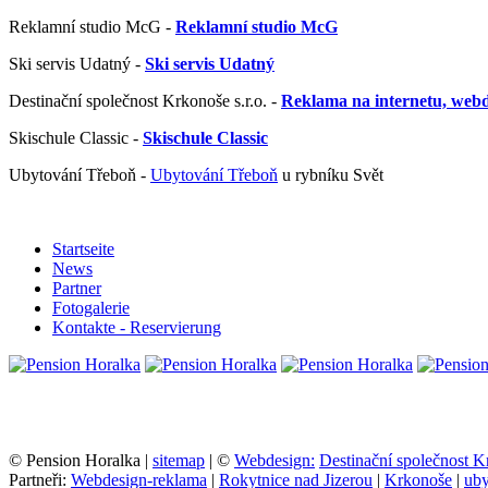
Reklamní studio McG -
Reklamní studio McG
Ski servis Udatný -
Ski servis Udatný
Destinační společnost Krkonoše s.r.o. -
Reklama na internetu, web
Skischule Classic -
Skischule Classic
Ubytování Třeboň -
Ubytování Třeboň
u rybníku Svět
Startseite
News
Partner
Fotogalerie
Kontakte - Reservierung
© Pension Horalka |
sitemap
| ©
Webdesign:
Destinační společnost K
Partneři:
Webdesign-reklama
|
Rokytnice nad Jizerou
|
Krkonoše
|
uby