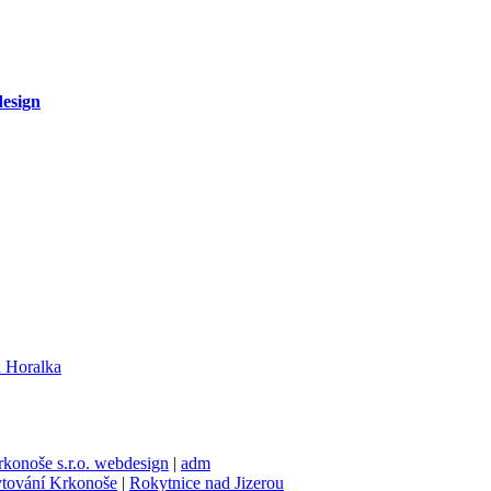
design
rkonoše s.r.o. webdesign
|
adm
tování Krkonoše
|
Rokytnice nad Jizerou